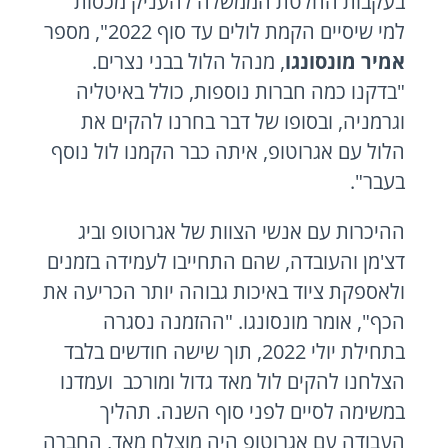
בעקבות החלטת הממשלה להעניק מכסות
למי שיסיים הקמת לולים עד סוף 2022", מספר
אמיר מונסונגו
, מנהל הלול בבני נצרים.
"בדקנו כמה חברות נוספות, כולל באיטליה
וגרמניה, ובסופו של דבר בחרנו להקים את
הלול עם אגרוטופ, איתה כבר הקמנו לול נוסף
בעבר".
ההיכרות עם אנשי הצוות של אגרוטופ וביג
דצ'מן והעובדה, שהם התחייבו לעמידה בזמנים
ולאספקת ציוד באיכות גבוהה יותר הכריעה את
הכף", אומר מונסונגו. "ההזמנה נסגרה
בתחילת יולי 2022, תוך שישה חודשים בלבד
הצלחנו להקים לול מאד גדול ומורכב ועמדנו
במשימה לסיים לפני סוף השנה. תהליך
העבודה עם אגרוטופ היה מוצלח מאד, החברה