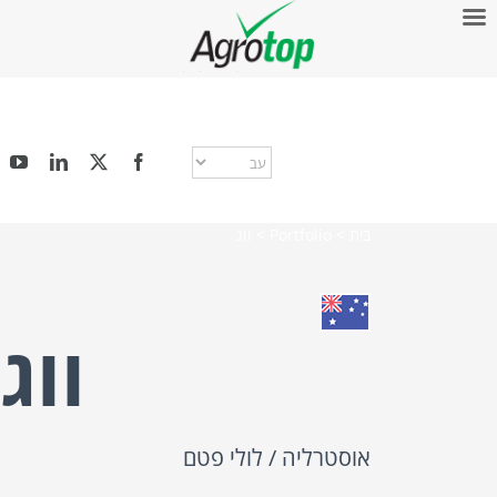
בית
>
Portfolio
>
ווג
ווג
אוסטרליה / לולי פטם