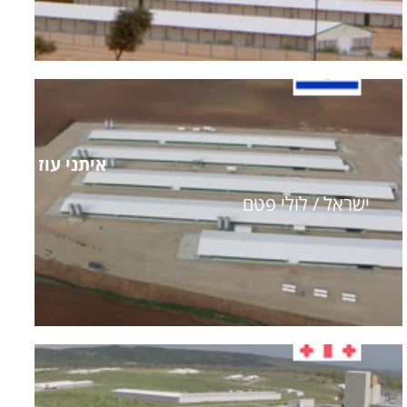
איתני עוז
ישראל / לולי פטם