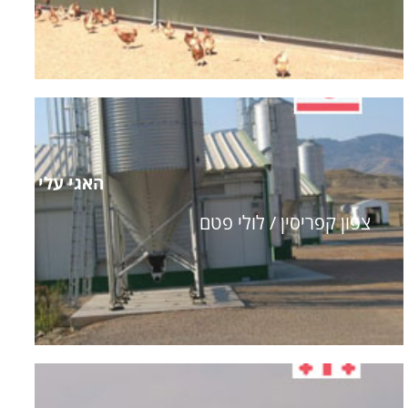
האגי עלי
צפון קפריסין / לולי פטם