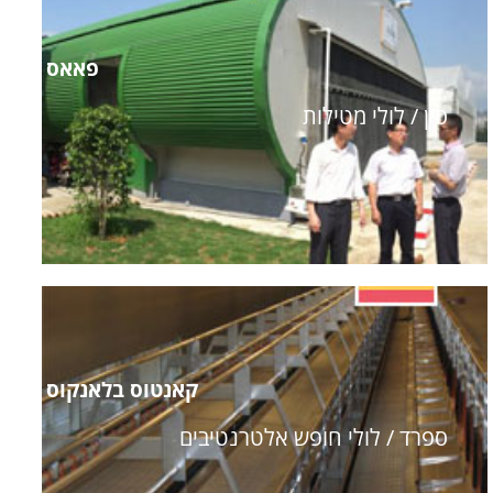
פאאס
סין / לולי מטילות
קאנטוס בלאנקוס
ספרד / לולי חופש אלטרנטיבים