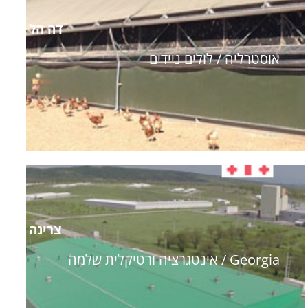
דה הל
אוסטרליה / לולים ניידים
צרינה
Georgia / אינטגרציה ורטיקלית שלמה