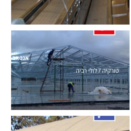
אגטאב
טורקיה / לולי רביה