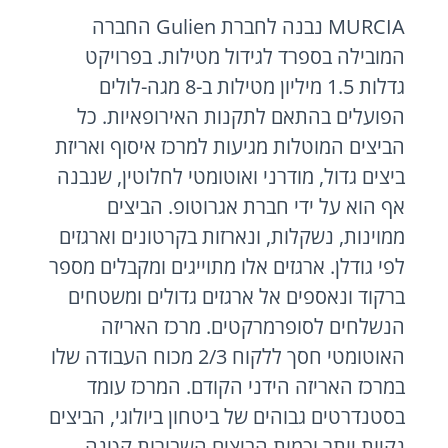
MURCIA נבנה לחברת Gulien החברה
המובילה בספרד לגידול מטילות. בפרויקט
גדלות 1.5 מיליון מטילות ב-8 מגה-לולים
הפועלים בהתאם לתקנות האירופאיות. כל
הביצים המוטלות מגיעות למרכז איסוף ואריזת
ביצים גדול, מודרני ואוטומטי לחלוטין, שנבנה
אף הוא על ידי חברת אגרוטופ. הביצים
ממוינות, נשקלות, ונארזות בקרטונים וארגזים
לפי גודלן. ארגזים אלו מתוייגים ומקבלים מספר
ברקוד ונאספים אל ארגזים גדולים ומשטחים
הנשלחים לסופרמרקטים. מרכז האריזה
האוטומטי חסך ללקוח 2/3 מכוח העבודה שלו
במרכז האריזה הידני הקודם. המרכז עומד
בסטנדרטים גבוהים של ביטחון ביולוגי, הביצים
נקיות יותר וכמות הביצים השבורות קטנה