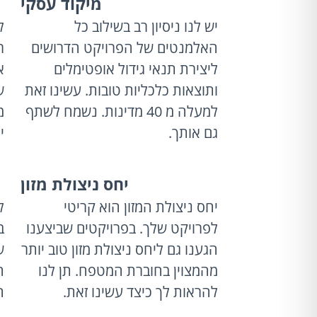
מיקוד עסקי
יש לנו ניסיון רב בשילוב כל
ל
האלמנטים של הפרויקט הדרושים
ר
ליצירת תנאי גידול אופטימלים
א
ותוצאות כלכליות טובות. עשינו זאת
ש
למעלה מ 40 מדינות. נשמח לשתף
מ
גם אותך.
י
יחס ניצולת מזון
יחס ניצולת המזון הוא קריטי
ל
לפרויקט שלך. בפרויקטים שביצענו
ב
הגענו גם ליחס ניצולת מזון טוב יותר
ש
מהמצוין בחוברת המטפח. תן לנו
ה
להראות לך כיצד עשינו זאת.
ה