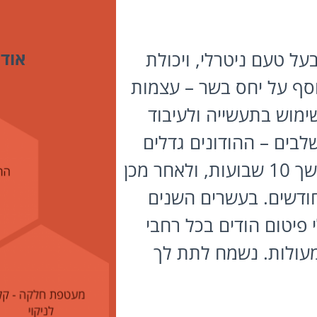
בעל טעם ניטרלי, ויכולת
אודו
וסף על יחס בשר – עצמות
ימוש בתעשייה ולעיבוד
ף. גידול הודים מורכב מ-2 שלבים – ההודונים גדלים
בלול נפרד בצפיפות גבוהה למשך 10 שבועות, ולאחר מכן
ברים ללולי פטם עד גיל 6 חודשים. בעשרים השנים
 פיטום הודים בכל רחבי
עולות. נשמח לתת לך